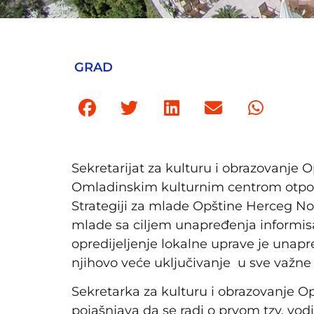
GRAD
Sekretarijat za kulturu i obrazovanje O
Omladinskim kulturnim centrom otpoče
Strategiji za mlade Opštine Herceg Nov
mlade sa ciljem unapređenja informis
opredijeljenje lokalne uprave je una
njihovo veće uključivanje u sve važne 
Sekretarka za kulturu i obrazovanje O
pojašnjava da se radi o prvom tzv. vod