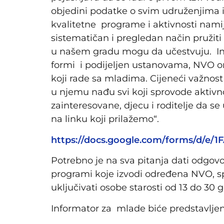
objedini podatke o svim udruženjima 
kvalitetne programe i aktivnosti nami
sistematičan i pregledan način pružit
u našem gradu mogu da učestvuju. Inf
formi i podijeljen ustanovama, NVO o
koji rade sa mladima. Cijeneći važnos
u njemu nađu svi koji sprovode akti
zainteresovane, djecu i roditelje da s
na linku koji prilažemo“.
https://docs.google.com/forms/d/
Potrebno je na sva pitanja dati odgovor
programi koje izvodi određena NVO, sp
uključivati osobe starosti od 13 do 30 
Informator za mlade biće predstavlje