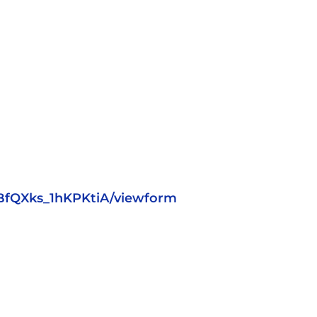
BfQXks_1hKPKtiA/viewform