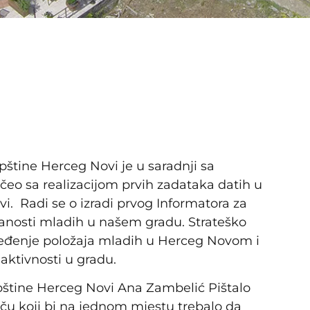
pštine Herceg Novi je u saradnji sa
o sa realizacijom prvih zadataka datih u
i. Radi se o izradi prvog Informatora za
anosti mladih u našem gradu. Strateško
pređenje položaja mladih u Herceg Novom i
aktivnosti u gradu.
pštine Herceg Novi Ana Zambelić Pištalo
iču koji bi na jednom mjestu trebalo da