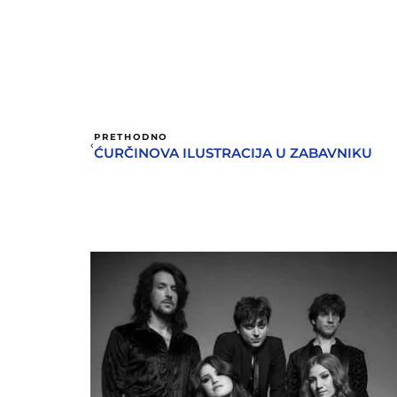
PRETHODNO
ĆURČINOVA ILUSTRACIJA U ZABAVNIKU