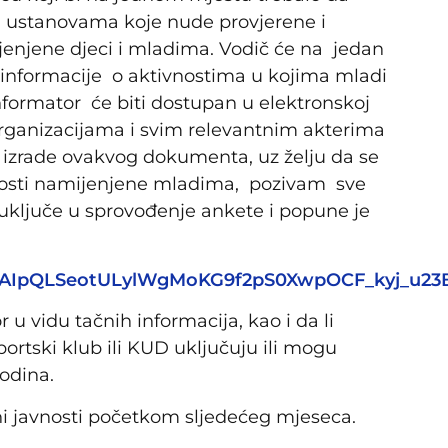
i ustanovama koje nude provjerene i
jenjene djeci i mladima. Vodič će na jedan
i informacije o aktivnostima u kojima mladi
ormator će biti dostupan u elektronskoj
rganizacijama i svim relevantnim akterima
t izrade ovakvog dokumenta, uz želju da se
vnosti namijenjene mladima, pozivam sve
e uključe u sprovođenje ankete i popune je
e/1FAIpQLSeotULylWgMoKG9f2pS0XwpOCF_kyj_u23
 u vidu tačnih informacija, kao i da li
ortski klub ili KUD uključuju ili mogu
godina.
ni javnosti početkom sljedećeg mjeseca.