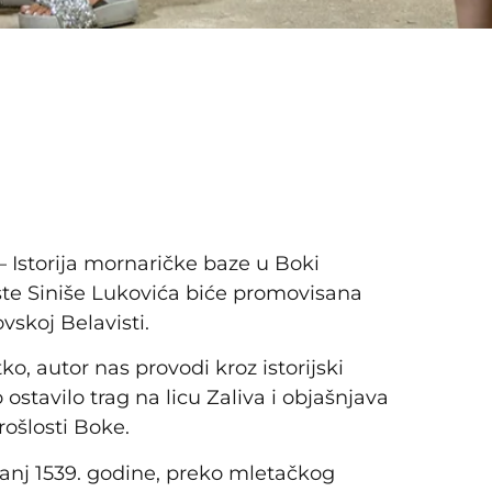
 Istorija mornaričke baze u Boki
iste Siniše Lukovića biće promovisana
skoj Belavisti.
ko, autor nas provodi kroz istorijski
stavilo trag na licu Zaliva i objašnjava
ošlosti Boke.
banj 1539. godine, preko mletačkog