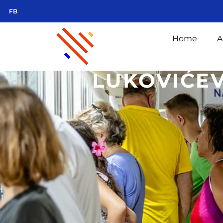
FB
Home
A
LUKOVIĆE