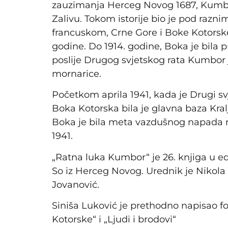
zauzimanja Herceg Novog 1687, Kumbo
Zalivu. Tokom istorije bio je pod razn
francuskom, Crne Gore i Boke Kotorske 
godine. Do 1914. godine, Boka je bila
poslije Drugog svjetskog rata Kumbor
mornarice.
Početkom aprila 1941, kada je Drugi svj
Boka Kotorska bila je glavna baza Kra
Boka je bila meta vazdušnog napada nje
1941.
„Ratna luka Kumbor“ je 26. knjiga u edi
So iz Herceg Novog. Urednik je Nikola 
Jovanović.
Siniša Luković je prethodno napisao 
Kotorske“ i „Ljudi i brodovi“