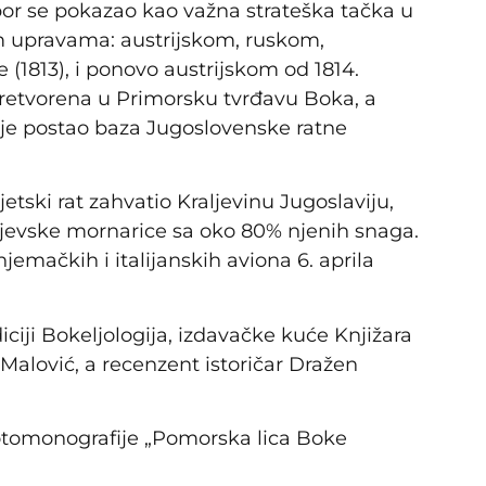
r se pokazao kao važna strateška tačka u
im upravama: austrijskom, ruskom,
(1813), i ponovo austrijskom od 1814.
 pretvorena u Primorsku tvrđavu Boka, a
 je postao baza Jugoslovenske ratne
etski rat zahvatio Kraljevinu Jugoslaviju,
ljevske mornarice sa oko 80% njenih snaga.
mačkih i italijanskih aviona 6. aprila
ciji Bokeljologija, izdavačke kuće Knjižara
Malović, a recenzent istoričar Dražen
fotomonografije „Pomorska lica Boke