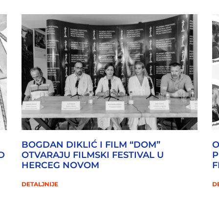
BOGDAN DIKLIĆ I FILM “DOM”
O
D
OTVARAJU FILMSKI FESTIVAL U
P
HERCEG NOVOM
F
DETALJNIJE
D