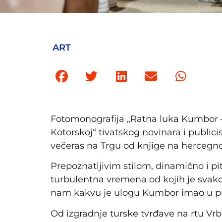
ART
Fotomonografija „Ratna luka Kumbor –
Kotorskoj“ tivatskog novinara i public
večeras na Trgu od knjige na hercegnov
Prepoznatljivim stilom, dinamično i pit
turbulentna vremena od kojih je svako o
nam kakvu je ulogu Kumbor imao u pr
Od izgradnje turske tvrđave na rtu Vr