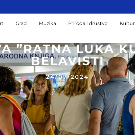
rt
Grad
Muzika
Priroda i društvo
Kultur
VA ”RATNA LUKA K
BELAVISTI
24/07/2024