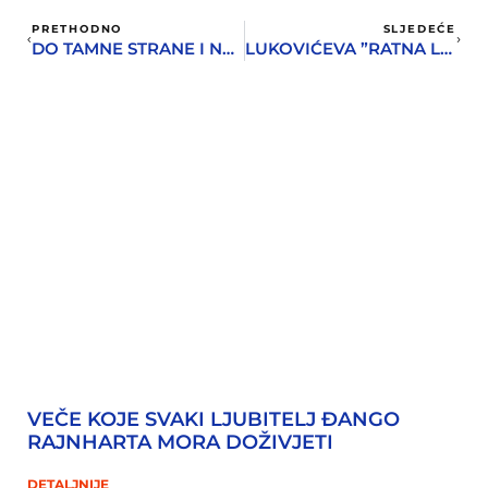
PRETHODNO
SLJEDEĆE
DO TAMNE STRANE I NAZAD – O RATU I ANTIRATNOJ POEZIJI
LUKOVIĆEVA ”RATNA LUKA KUMBOR” NA BELAVISTI
VEČE KOJE SVAKI LJUBITELJ ĐANGO
RAJNHARTA MORA DOŽIVJETI
DETALJNIJE