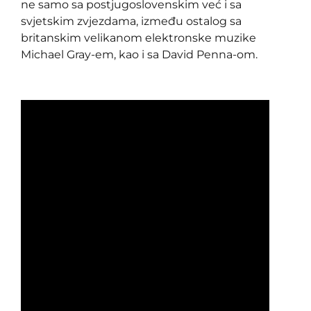
ne samo sa postjugoslovenskim već i sa
svjetskim zvjezdama, između ostalog sa
britanskim velikanom elektronske muzike
Michael Gray-em, kao i sa David Penna-om.