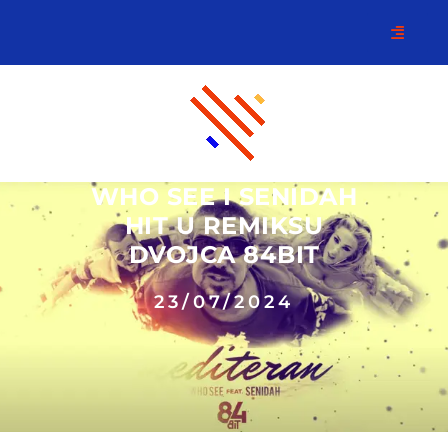
WHO SEE I SENIDAH
HIT U REMIKSU
DVOJCA 84BIT
23/07/2024