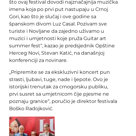
što ovaj festival dovodi najznačajnija muzička
imena koja po prvi put nastupaju u Crnoj
Gori, kao što je slučaj i ove godine sa
španskom divom Luz Casal. Pozivam sve
turiste i Novljane da zajedno uživamo u
muzici i umjetnosti koje pruža Guitar art
summer fest“, kazao je predsjednik Opštine
Herceg Novi, Stevan Katić, na današnjoj
konferenciji za novinare.
„Pripremite se za ekskluzivni koncert pun
strasti, ljubavi, tuge, nade i ljepote. Ovo je
istorijski trenutak za crnogorsku publiku,
prvi susret sa umjetnicom čije pjesme ne
poznaju granice“, poručio je direktor festivala
Boško Radojković.