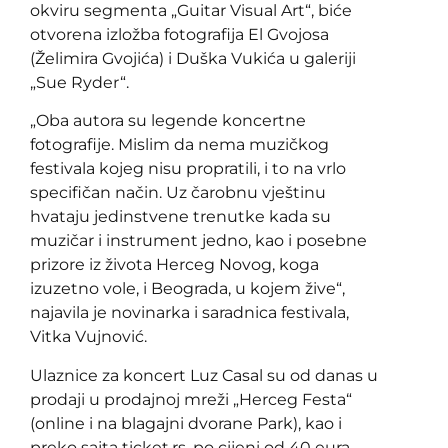
okviru segmenta „Guitar Visual Art“, biće
otvorena izložba fotografija El Gvojosa
(Želimira Gvojića) i Duška Vukića u galeriji
„Sue Ryder“.
„Oba autora su legende koncertne
fotografije. Mislim da nema muzičkog
festivala kojeg nisu propratili, i to na vrlo
specifičan način. Uz čarobnu vještinu
hvataju jedinstvene trenutke kada su
muzičar i instrument jedno, kao i posebne
prizore iz života Herceg Novog, koga
izuzetno vole, i Beograda, u kojem žive“,
najavila je novinarka i saradnica festivala,
Vitka Vujnović.
Ulaznice za koncert Luz Casal su od danas u
prodaji u prodajnoj mreži „Herceg Festa“
(online i na blagajni dvorane Park), kao i
preko sajta ticket.rs, po cijeni od 40 eura.