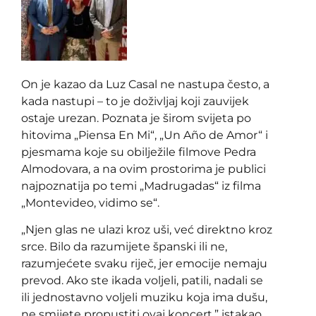
On je kazao da Luz Casal ne nastupa često, a
kada nastupi – to je doživljaj koji zauvijek
ostaje urezan. Poznata je širom svijeta po
hitovima „Piensa En Mi“, „Un Año de Amor“ i
pjesmama koje su obilježile filmove Pedra
Almodovara, a na ovim prostorima je publici
najpoznatija po temi „Madrugadas“ iz filma
„Montevideo, vidimo se“.
„Njen glas ne ulazi kroz uši, već direktno kroz
srce. Bilo da razumijete španski ili ne,
razumjećete svaku riječ, jer emocije nemaju
prevod. Ako ste ikada voljeli, patili, nadali se
ili jednostavno voljeli muziku koja ima dušu,
ne smijete propustiti ovaj koncert,” istakao