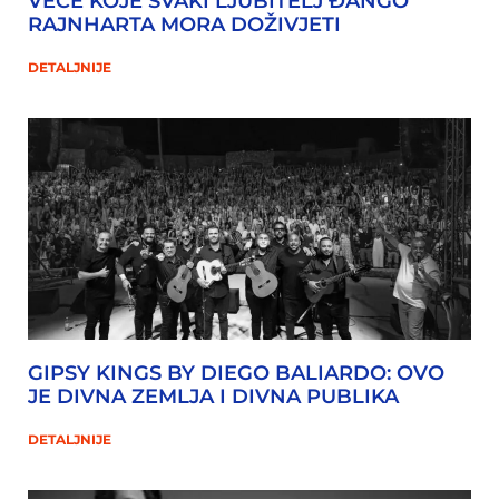
VEČE KOJE SVAKI LJUBITELJ ĐANGO
RAJNHARTA MORA DOŽIVJETI
DETALJNIJE
GIPSY KINGS BY DIEGO BALIARDO: OVO
JE DIVNA ZEMLJA I DIVNA PUBLIKA
DETALJNIJE