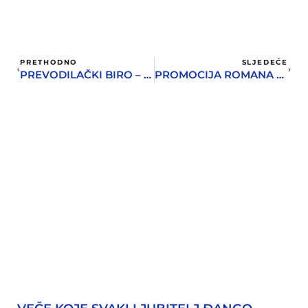
PRETHODNO
SLJEDEĆE
PREVODILAČKI BIRO – SUDSKI TUMAČI U BOKI ZA ŠPANSKI, FRANCUSKI, ITALIJANSKI, ENGLESKI, NJEMAČKI I RUSKI JEZIK
PROMOCIJA ROMANA VULETA ŽURIĆA – „REPUBLIKA ĆOPIĆ“