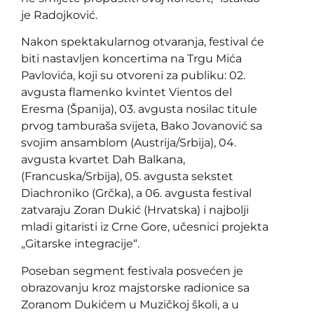
je Radojković.
Nakon spektakularnog otvaranja, festival će
biti nastavljen koncertima na Trgu Mića
Pavlovića, koji su otvoreni za publiku: 02.
avgusta flamenko kvintet Vientos del
Eresma (Španija), 03. avgusta nosilac titule
prvog tamburaša svijeta, Bako Jovanović sa
svojim ansamblom (Austrija/Srbija), 04.
avgusta kvartet Dah Balkana,
(Francuska/Srbija), 05. avgusta sekstet
Diachroniko (Grčka), a 06. avgusta festival
zatvaraju Zoran Dukić (Hrvatska) i najbolji
mladi gitaristi iz Crne Gore, učesnici projekta
„Gitarske integracije“.
Poseban segment festivala posvećen je
obrazovanju kroz majstorske radionice sa
Zoranom Dukićem u Muzičkoj školi, a u