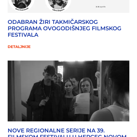
ODABRAN ŽIRI TAKMIČARSKOG
PROGRAMA OVOGODIŠNJEG FILMSKOG
FESTIVALA
DETALJNIJE
NOVE REGIONALNE SERIJE NA 39.
FILMSKOM FESTIVALU U HERCEG NOVOM