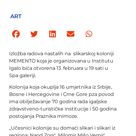
ART
Izložba radova nastalih na slikarskoj koloniji
MEMENTO koja je organizovana u Institutu
Igalo bića otvorena 13. februara u 19 sati u
Spa galeriji.
Kolonija koja okuplja 16 umjetnika iz Srbije,
Bosne i Hercegovine i Crne Gore pza povod
ima obilježavanje 70 godina rada igaljske
zdravstveno-turističke institucije i 50 godina
postojanja Praznika mimoze.
„Učesnici kolonije su domaći slikari i slikari iz
regiona: Naod Zorić, Milomir Mišo Vemić,