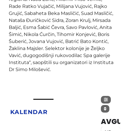
Rade Ratko Vujačić, Milijana Vujović, Rajko
Grujić, Sabaheta Beka Masličić, Suad Masličić,
Nataša Đuričković Sidra, Zoran Krulj, Mirsada
Baljić, Esma Šabić Čevra, Savo Pavlović, Anita
Šimić, Nikola Ćurčin, Tihomir Konjević, Boris
Šuberić, Jovana Vujović, Batrić Bato Kontić,
Žaklina Majsler. Selektor kolonije je Željko
Vavić, dugogodišnji rukovodilac Spa galerije
Instituta“, saopštili su organizatori iz Instituta
Dr Simo Milošević.
KALENDAR
AVGUST