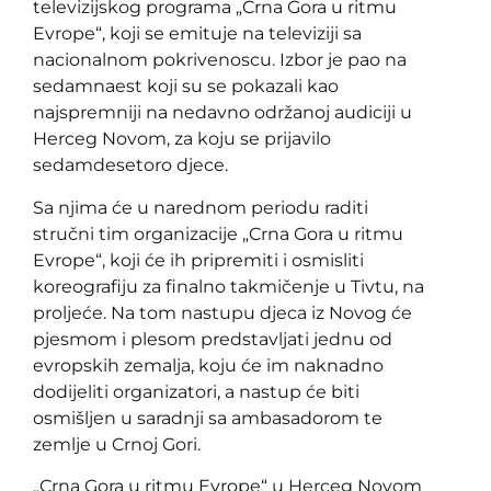
televizijskog programa „Crna Gora u ritmu
Evrope“, koji se emituje na televiziji sa
nacionalnom pokrivenoscu. Izbor je pao na
sedamnaest koji su se pokazali kao
najspremniji na nedavno održanoj audiciji u
Herceg Novom, za koju se prijavilo
sedamdesetoro djece.
Sa njima će u narednom periodu raditi
stručni tim organizacije „Crna Gora u ritmu
Evrope“, koji će ih pripremiti i osmisliti
koreografiju za finalno takmičenje u Tivtu, na
proljeće. Na tom nastupu djeca iz Novog će
pjesmom i plesom predstavljati jednu od
evropskih zemalja, koju će im naknadno
dodijeliti organizatori, a nastup će biti
osmišljen u saradnji sa ambasadorom te
zemlje u Crnoj Gori.
„Crna Gora u ritmu Evrope“ u Herceg Novom