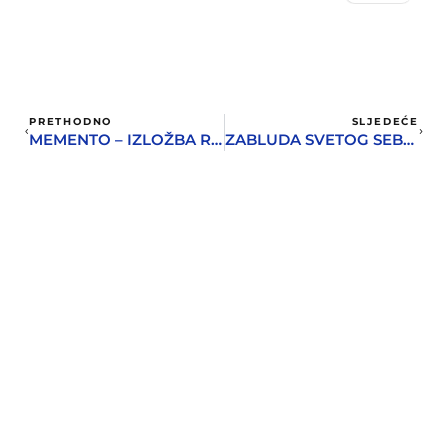
PRETHODNO
SLJEDEĆE
MEMENTO – IZLOŽBA RADOVA NASTALIH NA SLIKARSKOJ KOLONIJI U INSTITUTU IGALO
ZABLUDA SVETOG SEBASTIJANA – ROMAN U KOJEM SE SVAKO MOŽE PRONAĆI