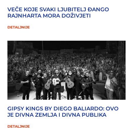
VEČE KOJE SVAKI LJUBITELJ ĐANGO
RAJNHARTA MORA DOŽIVJETI
DETALJNIJE
GIPSY KINGS BY DIEGO BALIARDO: OVO
JE DIVNA ZEMLJA I DIVNA PUBLIKA
DETALJNIJE