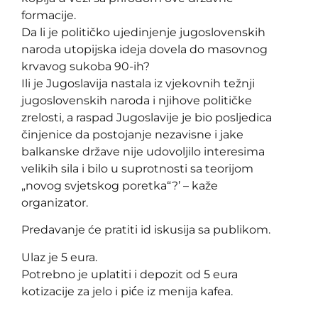
formacije.
Da li je političko ujedinjenje jugoslovenskih
naroda utopijska ideja dovela do masovnog
krvavog sukoba 90-ih?
Ili je Jugoslavija nastala iz vjekovnih težnji
jugoslovenskih naroda i njihove političke
zrelosti, a raspad Jugoslavije je bio posljedica
činjenice da postojanje nezavisne i jake
balkanske države nije udovoljilo interesima
velikih sila i bilo u suprotnosti sa teorijom
„novog svjetskog poretka“?’ – kaže
organizator.
Predavanje će pratiti id iskusija sa publikom.
Ulaz je 5 eura.
Potrebno je uplatiti i depozit od 5 eura
kotizacije za jelo i piće iz menija kafea.