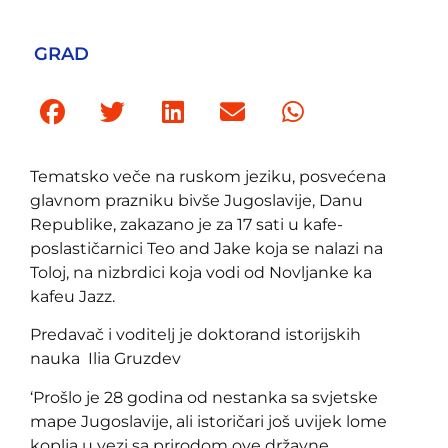
GRAD
Tematsko veče na ruskom jeziku, posvećena
glavnom prazniku bivše Jugoslavije, Danu
Republike, zakazano je za 17 sati u kafe-
poslastičarnici Teo and Jake koja se nalazi na
Toloj, na nizbrdici koja vodi od Novljanke ka
kafeu Jazz.
Predavač i voditelj je doktorand istorijskih
nauka Ilia Gruzdev
‘Prošlo je 28 godina od nestanka sa svjetske
mape Jugoslavije, ali istoričari još uvijek lome
koplja u vezi sa prirodom ove državne