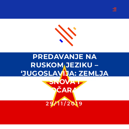
PREDAVANJE NA
RUSKOM JEZIKU –
‘JUGOSLAVIJA: ZEMLJA
SNOVA I
RAZOČARANJA’
29/11/2019