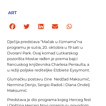
ART
Dječija predstava “Mačak u čizmama”na
programu je sutra, 20. oktobra u 19 sati u
Dvorani Park. Ovaj komad Lutkarskog
pozorišta Mostar rađen je prema bajci
francuskog književnika Charlesa Perraulta, a
u režiji poljske rediteljke Elzbiete Eysymont.
Glumačku postavu čine Nedžad Maksumić,
Nermina Denjo, Sergio Radoš i Diana Ondelj
Maksumić.
Predstava je dio programa kojeg Herceg fest
i Opština Herceg Novi organizuju povodom