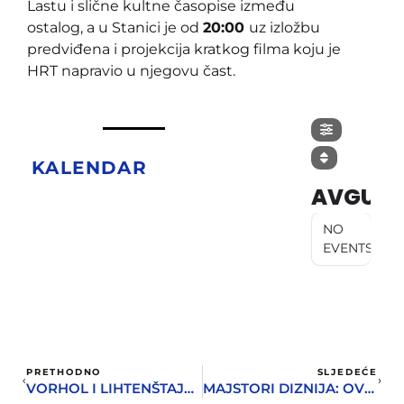
Lastu i slične kultne časopise između
ostalog, a u Stanici je od
20:00
uz izložbu
predviđena i projekcija kratkog filma koju je
HRT napravio u njegovu čast.
KALENDAR
AVGUST
NO
EVENTS
PRETHODNO
SLJEDEĆE
VORHOL I LIHTENŠTAJN U HERCEG NOVOM
MAJSTORI DIZNIJA: OVO JE FESTIVAL RAZLIČIT OD OSTALIH