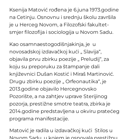
Ksenija Matović rođena je 6.juna 1973.godine
na Cetinju. Osnovnu i srednju školu završila
je u Herceg Novom, a Filozofski fakultet-
smjer filozofija i sociologija u Novom Sadu.
Kao osamnaestogodišnjakinja, je u
novosadskoj izdavačkoj kući „ Slavija“,
objavila prvu zbirku poezije „ Preludij“, za
koju su preporuku za štampanje dali
književnici Dušan Kostić i Miraš Martinović.
Drugu zbirku poezije „ Orfeonautika“, je
2013.godine objavilo Hercegnovsko
Pozorište, a na zahtjev uprave Sterijinog
pozorja, prestižne smotre teatra, zbirka je
2014.godine predstavljena u okviru pratećeg
programa manifestacije.
Matović je radila u izdavačkoj kući Stilos u
Novom Sadu, u kojem je osnovala prestižnu