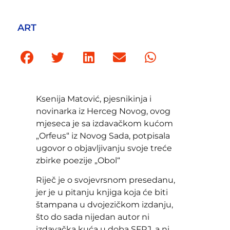
ART
Ksenija Matović, pjesnikinja i
novinarka iz Herceg Novog, ovog
mjeseca je sa izdavačkom kućom
„Orfeus“ iz Novog Sada, potpisala
ugovor o objavljivanju svoje treće
zbirke poezije „Obol“
Riječ je o svojevrsnom presedanu,
jer je u pitanju knjiga koja će biti
štampana u dvojezičkom izdanju,
što do sada nijedan autor ni
izdavačka kuća u doba SFRJ, a ni