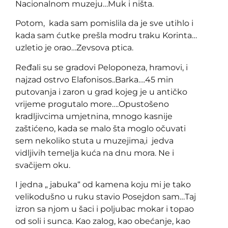
Nacionalnom muzeju…Muk i ništa.
Potom, kada sam pomislila da je sve utihlo i
kada sam ćutke prešla modru traku Korinta…
uzletio je orao…Zevsova ptica.
Ređali su se gradovi Peloponeza, hramovi, i
najzad ostrvo Elafonisos..Barka….45 min
putovanja i zaron u grad kojeg je u antičko
vrijeme progutalo more….Opustošeno
kradljivcima umjetnina, mnogo kasnije
zaštićeno, kada se malo šta moglo očuvati
sem nekoliko stuta u muzejima,i jedva
vidljivih temelja kuća na dnu mora. Ne i
svačijem oku.
I jedna „ jabuka“ od kamena koju mi je tako
velikodušno u ruku stavio Posejdon sam…Taj
izron sa njom u šaci i poljubac mokar i topao
od soli i sunca. Kao zalog, kao obećanje, kao