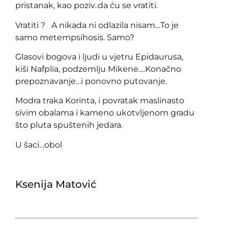
pristanak, kao poziv..da ću se vratiti.
Vratiti ? A nikada ni odlazila nisam…To je
samo metempsihosis. Samo?
Glasovi bogova i ljudi u vjetru Epidaurusa,
kiši Nafplia, podzemlju Mikene….Konačno
prepoznavanje…i ponovno putovanje.
Modra traka Korinta, i povratak maslinasto
sivim obalama i kameno ukotvljenom gradu
što pluta spuštenih jedara.
U šaci…obol
Ksenija Matović