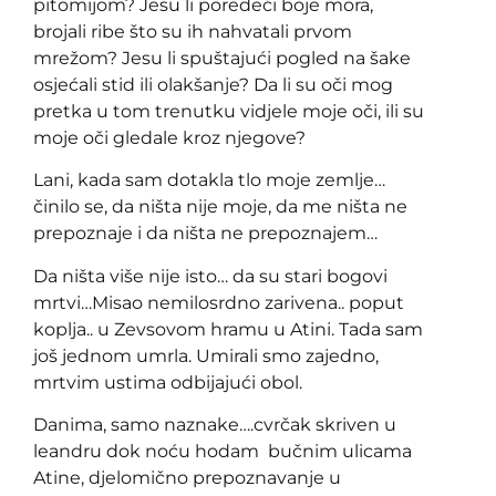
pitomijom? Jesu li poredeći boje mora,
brojali ribe što su ih nahvatali prvom
mrežom? Jesu li spuštajući pogled na šake
osjećali stid ili olakšanje? Da li su oči mog
pretka u tom trenutku vidjele moje oči, ili su
moje oči gledale kroz njegove?
Lani, kada sam dotakla tlo moje zemlje…
činilo se, da ništa nije moje, da me ništa ne
prepoznaje i da ništa ne prepoznajem…
Da ništa više nije isto… da su stari bogovi
mrtvi…Misao nemilosrdno zarivena.. poput
koplja.. u Zevsovom hramu u Atini. Tada sam
još jednom umrla. Umirali smo zajedno,
mrtvim ustima odbijajući obol.
Danima, samo naznake….cvrčak skriven u
leandru dok noću hodam bučnim ulicama
Atine, djelomično prepoznavanje u