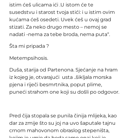
istim ćeš ulicama ići .U istom će te
susedstvu i starost tvoja stići: i u istim ovim
kućama ćeš osedeti. Uvek ćeš u ovaj grad
stizati. Za neko drugo mesto – nemoj se
nadati -nema za tebe broda, nema puta“.
Šta mi pripada ?
Metempsihosis.
Duša, starija od Partenona. Sjećanje na hram
iz kojeg je, otvarajući usta ..šikljala morska
pjena i riječi besmrtnika, poput plime,
puneći strahom one koji su došli po odgovor.
Pred čija stopala se punila činija mlijeka, kao
dar za zmije što su joj na uvo šaputale tajnu
crnom mahovonom obraslog stepeništa,
kojim je umio da hoda samo onaj koji je