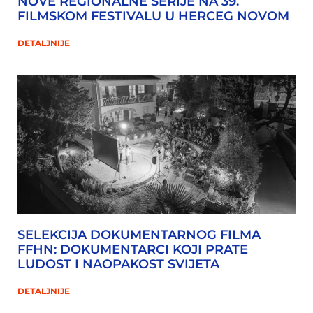
NOVE REGIONALNE SERIJE NA 39.
FILMSKOM FESTIVALU U HERCEG NOVOM
DETALJNIJE
SELEKCIJA DOKUMENTARNOG FILMA
FFHN: DOKUMENTARCI KOJI PRATE
LUDOST I NAOPAKOST SVIJETA
DETALJNIJE