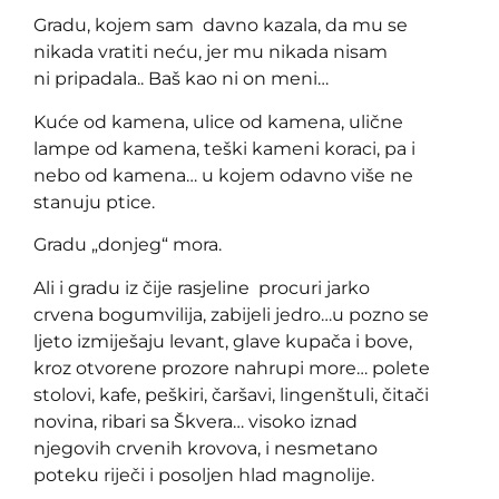
Gradu, kojem sam davno kazala, da mu se
nikada vratiti neću, jer mu nikada nisam
ni pripadala.. Baš kao ni on meni…
Kuće od kamena, ulice od kamena, ulične
lampe od kamena, teški kameni koraci, pa i
nebo od kamena… u kojem odavno više ne
stanuju ptice.
Gradu „donjeg“ mora.
Ali i gradu iz čije rasjeline procuri jarko
crvena bogumvilija, zabijeli jedro…u pozno se
ljeto izmiješaju levant, glave kupača i bove,
kroz otvorene prozore nahrupi more… polete
stolovi, kafe, peškiri, čaršavi, lingenštuli, čitači
novina, ribari sa Škvera… visoko iznad
njegovih crvenih krovova, i nesmetano
poteku riječi i posoljen hlad magnolije.