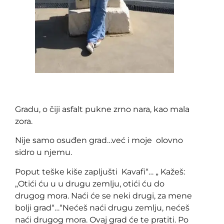
Gradu, o čiji asfalt pukne zrno nara, kao mala
zora.
Nije samo osuđen grad…već i moje olovno
sidro u njemu.
Poput teške kiše zapljušti Kavafi“… „ Kažeš:
„Otići ću u u drugu zemlju, otići ću do
drugog mora. Naći će se neki drugi, za mene
bolji grad“…“Nećeš naći drugu zemlju, nećeš
naći drugog mora. Ovaj grad će te pratiti. Po