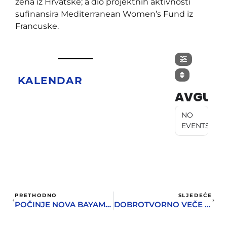
žena iz Hrvatske; a dio projektnih aktivnosti
sufinansira Mediterranean Women’s Fund iz
Francuske.
KALENDAR
AVGUST
NO
EVENTS
PRETHODNO
SLJEDEĆE
POČINJE NOVA BAYAMO SALSA SEZONA
DOBROTVORNO VEČE ZA ODLAZAK KLINACA NA OBUKU NA KULINARSKOJ AKADEMIJI GORANA MILIĆA