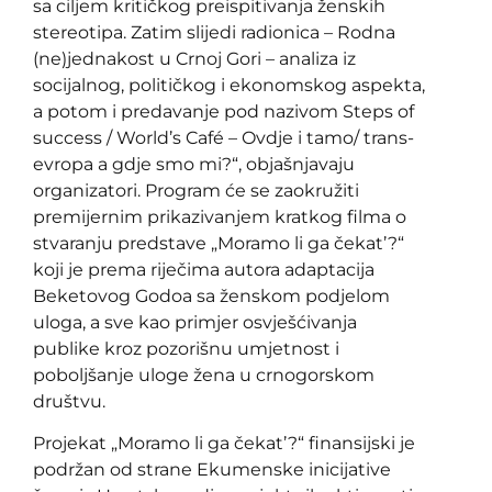
sa ciljem kritičkog preispitivanja ženskih
stereotipa. Zatim slijedi radionica – Rodna
(ne)jednakost u Crnoj Gori – analiza iz
socijalnog, političkog i ekonomskog aspekta,
a potom i predavanje pod nazivom Steps of
success / World’s Café – Ovdje i tamo/ trans-
evropa a gdje smo mi?“, objašnjavaju
organizatori. Program će se zaokružiti
premijernim prikazivanjem kratkog filma o
stvaranju predstave „Moramo li ga čekat’?“
koji je prema riječima autora adaptacija
Beketovog Godoa sa ženskom podjelom
uloga, a sve kao primjer osvješćivanja
publike kroz pozorišnu umjetnost i
poboljšanje uloge žena u crnogorskom
društvu.
Projekat „Moramo li ga čekat’?“ finansijski je
podržan od strane Ekumenske inicijative