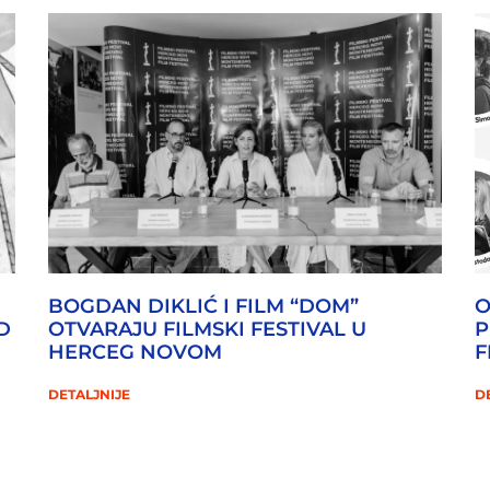
BOGDAN DIKLIĆ I FILM “DOM”
O
D
OTVARAJU FILMSKI FESTIVAL U
P
HERCEG NOVOM
F
DETALJNIJE
D