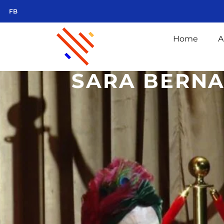
FB
Home
A
SARA BERNA