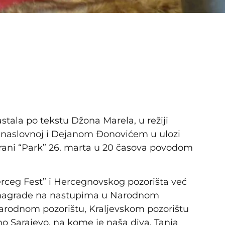
ala po tekstu Džona Marela, u režiji
u naslovnoj i Dejanom Đonovićem u ulozi
orani “Park” 26. marta u 20 časova povodom
ceg Fest” i Hercegnovskog pozorišta već
e nagrade na nastupima u Narodnom
arodnom pozorištu, Kraljevskom pozorištu
o Sarajevo, na kome je naša diva, Tanja