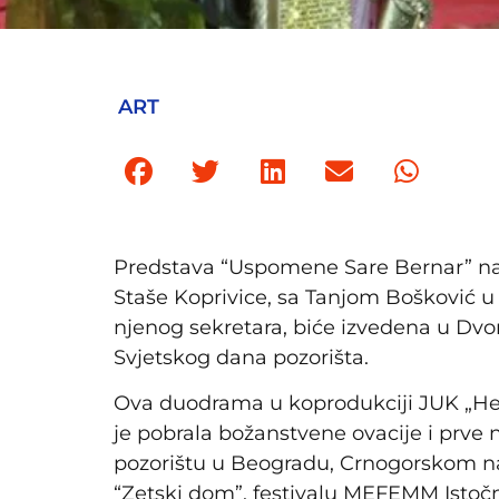
ART
Predstava “Uspomene Sare Bernar” nast
Staše Koprivice, sa Tanjom Bošković 
njenog sekretara, biće izvedena u Dv
Svjetskog dana pozorišta.
Ova duodrama u koprodukciji JUK „Her
je pobrala božanstvene ovacije i prv
pozorištu u Beogradu, Crnogorskom n
“Zetski dom”, festivalu MEFEMM Istočn