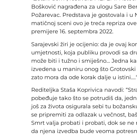
Bošković nagrađena za ulogu Sare Berna
Požarevac. Predstava je gostovala i u 
matičnoj sceni ovo je treća repriza o
premijere 16. septembra 2022.
Sarajevski žiri je ocijenio: da je ovaj k
umjetnosti, koja publiku provodi sa dru
može biti i tužno i smiješno… Jedna k
izvedena u maniru onog što Grotovski 
zato mora da ode korak dalje u istini.…
Rediteljka Staša Koprivica navodi: “St
pobeđuje tako što se potrudiš da, jed
još za života osigurala sebi tu božansku 
se pripremiti za odlazak u večnost, ba
Smrt valja probati i probati, dok se ne 
da njena izvedba bude veoma potresna