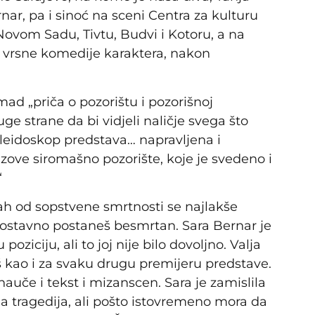
r, pa i sinoć na sceni Centra za kulturu
Novom Sadu, Tivtu, Budvi i Kotoru, a na
ve vrsne komedije karaktera, nakon
omad „priča o pozorištu i pozorišnoj
ge strane da bi vidjeli naličje svega što
aleidoskop predstava… napravljena i
zove siromašno pozorište, koje je svedeno i
“
rah od sopstvene smrtnosti se najlakše
nostavno postaneš besmrtan. Sara Bernar je
poziciju, ali to joj nije bilo dovoljno. Valja
š kao i za svaku drugu premijeru predstave.
nauče i tekst i mizanscen. Sara je zamislila
 tragedija, ali pošto istovremeno mora da