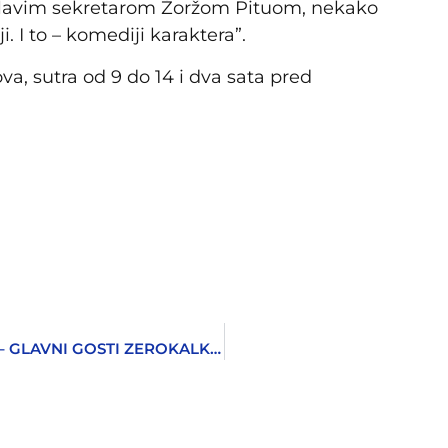
doglavim sekretarom Žoržom Pituom, nekako
i. I to – komediji karaktera”.
va, sutra od 9 do 14 i dva sata pred
FUMOTTO STRIP VIKEND ZA MJESEC DANA – GLAVNI GOSTI ZEROKALKARE I REPETITOR