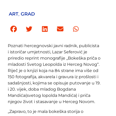
ART
,
GRAD
Poznati hercegnovski javni radnik, publicista
i istoričar umjetnosti, Lazar Seferović je
priredio reprint monografije ,,Bokeška priča o
mladosti Svetog Leopolda iz Herceg Novog“.
Riječ je o knjizi koja na 84 strane ima više od
150 fotografija, akvarela i gravura iz prošlosti i
sadašnjosti, kojima se opisuje putovanje u 19.
i 20. vijek, doba mladog Bogdana
Mandića(svetog lopolda Mandića) i priča
njegov život i stasavanje u Herceg Novom.
,,Zapravo, to je mala bokeška storija o