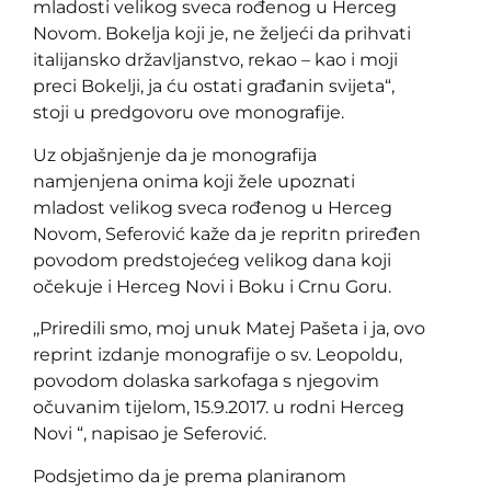
mladosti velikog sveca rođenog u Herceg
Novom. Bokelja koji je, ne željeći da prihvati
italijansko državljanstvo, rekao – kao i moji
preci Bokelji, ja ću ostati građanin svijeta“,
stoji u predgovoru ove monografije.
Uz objašnjenje da je monografija
namjenjena onima koji žele upoznati
mladost velikog sveca rođenog u Herceg
Novom, Seferović kaže da je repritn priređen
povodom predstojećeg velikog dana koji
očekuje i Herceg Novi i Boku i Crnu Goru.
,,Priredili smo, moj unuk Matej Pašeta i ja, ovo
reprint izdanje monografije o sv. Leopoldu,
povodom dolaska sarkofaga s njegovim
očuvanim tijelom, 15.9.2017. u rodni Herceg
Novi “, napisao je Seferović.
Podsjetimo da je prema planiranom