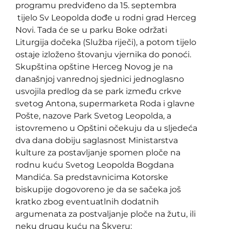
programu predviđeno da 15. septembra
tijelo Sv Leopolda dođe u rodni grad Herceg
Novi. Tada će se u parku Boke održati
Liturgija dočeka (Služba riječi), a potom tijelo
ostaje izloženo štovanju vjernika do ponoći.
Skupština opštine Herceg Novog je na
današnjoj vanrednoj sjednici jednoglasno
usvojila predlog da se park između crkve
svetog Antona, supermarketa Roda i glavne
Pošte, nazove Park Svetog Leopolda, a
istovremeno u Opštini očekuju da u sljedeća
dva dana dobiju saglasnost Ministarstva
kulture za postavljanje spomen ploče na
rodnu kuću Svetog Leopolda Bogdana
Mandića. Sa predstavnicima Kotorske
biskupije dogovoreno je da se sačeka još
kratko zbog eventuatlnih dodatnih
argumenata za postvaljanje ploče na žutu, ili
neku drugu kuću na Škveru: