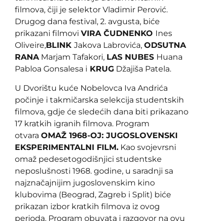
filmova, čiji je selektor Vladimir Perović.
Drugog dana festival, 2. avgusta, biće
prikazani filmovi
VIRA ČUDNENKO
Ines
Oliveire,
BLINK
Jakova Labrovića,
ODSUTNA
RANA
Marjam Tafakori,
LAS NUBES
Huana
Pabloa Gonsalesa i
KRUG
Džajiša Patela.
U Dvorištu kuće Nobelovca Iva Andrića
počinje i takmičarska selekcija studentskih
filmova, gdje će sledećih dana biti prikazano
17 kratkih igranih filmova. Program
otvara
OMAŽ 1968-OJ: JUGOSLOVENSKI
EKSPERIMENTALNI FILM.
Kao svojevrsni
omaž pedesetogodišnjici studentske
neposlušnosti 1968. godine, u saradnji sa
najznačajnijim jugoslovenskim kino
klubovima (Beograd, Zagreb i Split) biće
prikazan izbor kratkih filmova iz ovog
perioda. Program obuvata i razgovor na ovu