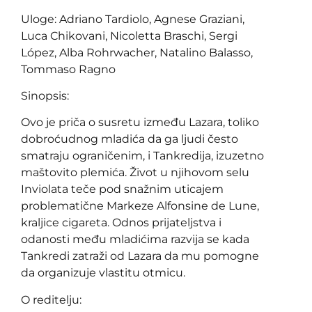
Uloge: Adriano Tardiolo, Agnese Graziani,
Luca Chikovani, Nicoletta Braschi, Sergi
López, Alba Rohrwacher, Natalino Balasso,
Tommaso Ragno
Sinopsis:
Ovo je priča o susretu između Lazara, toliko
dobroćudnog mladića da ga ljudi često
smatraju ograničenim, i Tankredija, izuzetno
maštovito plemića. Život u njihovom selu
Inviolata teče pod snažnim uticajem
problematične Markeze Alfonsine de Lune,
kraljice cigareta. Odnos prijateljstva i
odanosti među mladićima razvija se kada
Tankredi zatraži od Lazara da mu pomogne
da organizuje vlastitu otmicu.
O reditelju: