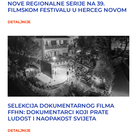
NOVE REGIONALNE SERIJE NA 39.
FILMSKOM FESTIVALU U HERCEG NOVOM
DETALJNIJE
SELEKCIJA DOKUMENTARNOG FILMA
FFHN: DOKUMENTARCI KOJI PRATE
LUDOST I NAOPAKOST SVIJETA
DETALJNIJE