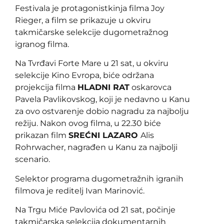
Festivala je protagonistkinja filma Joy
Rieger, a film se prikazuje u okviru
takmičarske selekcije dugometražnog
igranog filma.
Na Tvrđavi Forte Mare u 21 sat, u okviru
selekcije Kino Evropa, biće održana
projekcija filma
HLADNI RAT
oskarovca
Pavela Pavlikovskog, koji je nedavno u Kanu
za ovo ostvarenje dobio nagradu za najbolju
režiju. Nakon ovog filma, u 22.30 biće
prikazan film
SREĆNI LAZARO
Alis
Rohrwacher, nagrađen u Kanu za najbolji
scenario.
Selektor programa dugometražnih igranih
filmova je reditelj Ivan Marinović.
Na Trgu Miće Pavlovića od 21 sat, počinje
takmičarska selekcija dokumentarnih