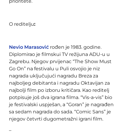
prioritete.
O reditelju
:
Nevio Marasović
rođen je 1983. godine.
Diplomirao je filmskui TV režijuna ADU-u u
Zagrebu. Njegov prvijenac “The Show Must
Go On” na festivalu u Puli osvojio je niz
nagrada uključujući nagradu Breza za
najboljeg debitanta i nagradu Oktavijan za
najbolji film po izboru kritičara. Kao reditelj
potpisuje još dva igrana filma. “Vis-a-vis” bio
je festivalski uspješan, a “Goran” je nagrađen
sa sedam nagrada do sada. “Comic Sans” je
njegov četvrti dugometražni igrani film.
–