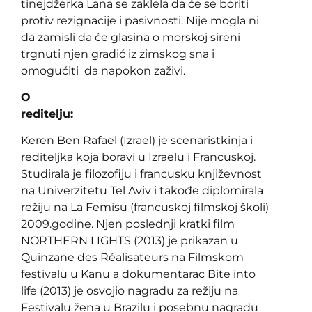
tinejdžerka Lana se zaklela da će se boriti
protiv rezignacije i pasivnosti. Nije mogla ni
da zamisli da će glasina o morskoj sireni
trgnuti njen gradić iz zimskog sna i
omogućiti da napokon zaživi.
O
reditelju:
Keren Ben Rafael (Izrael) je scenaristkinja i
rediteljka koja boravi u Izraelu i Francuskoj.
Studirala je filozofiju i francusku književnost
na Univerzitetu Tel Aviv i takođe diplomirala
režiju na La Femisu (francuskoj filmskoj školi)
2009.godine. Njen poslednji kratki film
NORTHERN LIGHTS (2013) je prikazan u
Quinzane des Réalisateurs na Filmskom
festivalu u Kanu a dokumentarac Bite into
life (2013) je osvojio nagradu za režiju na
Festivalu žena u Brazilu i posebnu nagradu