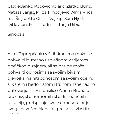
Uloge:Janko Popović Volarić, Zlatko Burić,
Nataša Janjić, Miloš Timotijević, Alma Prica,
Inti Šraj, Jette Ostan Vejrup, Sara Hjort
Ditlevsen, Miha Rodman,Tanja Ribič
Sinopsis:
Alan, Zagrepčanin viških korijena može se
pohvaliti izuzetno uspješnom karijerom
grafičkog dizajnera, ali se baš ne može
pohvaliti odnosima sa svojim bivšim
djevojkama niti odnosom sa svojim ocem,
slikarem i hedonistom Brunom. Iznenadno
putovanje na Vis prisiliće Alana i Bruna da
kroz niz, što humornih što dramatičnih
situacija, preispitaju svoje odnose, a prije
svega navešće Alana da preispita vlastite