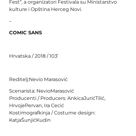
Fest“, a organizatori Festivala su Ministarstvo
kulture i Opština Herceg Novi.
–
COMIC SANS
Hrvatska / 2018 / 103’
Reditelj:Nevio Marasović
Scenarista: NevioMarasović
Producenti / Producers: AnkicaJurićTilić,
HrvojePervan, Ira Cecić
Kostimografkinja / Costume design:
KatjaŠunjićKudin