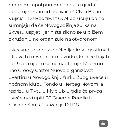
program i upotpunimo ponudu grada“,
poručuje jedan od osnivača GCN-a Bojan
Vujičić – DJ BodziE. Iz GCN poručuju da ne
sumnjaju da će Novogodišnja žurka na
Škveru uspjeti, jer ništa slično se u bližem
okruženju ne organizuje na otvorenom
,,Naravno to je poklon Novljanima i gostima i
ulaz za tu novogodišnju žurku, koja će trajati
do 3 sata ujutru se ne naplaćuje. Mi ćemo
kao Groovy Castel Nuovo organizovati
uvertiru u Novogdišnju žurku 30og uveče u
noćnom klubu Tondo u Herceg Novom, a
reprizu u Tivtu u My club-u gdje će prvog
uveče nastupiti DJ Graeme Reedie iz
Silicone Soul-a“, kazao je DJ P.S.