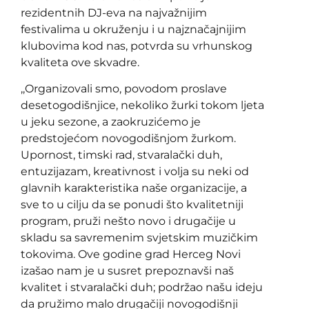
rezidentnih DJ-eva na najvažnijim
festivalima u okruženju i u najznačajnijim
klubovima kod nas, potvrda su vrhunskog
kvaliteta ove skvadre.
,,Organizovali smo, povodom proslave
desetogodišnjice, nekoliko žurki tokom ljeta
u jeku sezone, a zaokruzićemo je
predstojećom novogodišnjom žurkom.
Upornost, timski rad, stvaralački duh,
entuzijazam, kreativnost i volja su neki od
glavnih karakteristika naše organizacije, a
sve to u cilju da se ponudi što kvalitetniji
program, pruži nešto novo i drugačije u
skladu sa savremenim svjetskim muzičkim
tokovima. Ove godine grad Herceg Novi
izašao nam je u susret prepoznavši naš
kvalitet i stvaralački duh; podržao našu ideju
da pružimo malo drugačiji novogodišnji