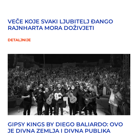
VEČE KOJE SVAKI LJUBITELJ ĐANGO
RAJNHARTA MORA DOŽIVJETI
DETALJNIJE
GIPSY KINGS BY DIEGO BALIARDO: OVO
JE DIVNA ZEMLJA I DIVNA PUBLIKA