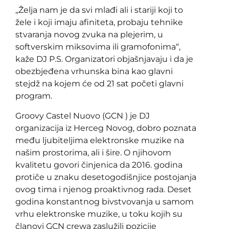
,,Želja nam je da svi mlađi ali i stariji koji to
žele i koji imaju afiniteta, probaju tehnike
stvaranja novog zvuka na plejerim, u
softverskim miksovima ili gramofonima“,
kaže DJ P.S. Organizatori objašnjavaju i da je
obezbjeđena vrhunska bina kao glavni
stejdž na kojem će od 21 sat početi glavni
program.
Groovy Castel Nuovo (GCN ) je DJ
organizacija iz Herceg Novog, dobro poznata
među ljubiteljima elektronske muzike na
našim prostorima, ali i šire. O njihovom
kvalitetu govori činjenica da 2016. godina
protiče u znaku desetogodišnjice postojanja
ovog tima i njenog proaktivnog rada. Deset
godina konstantnog bivstvovanja u samom
vrhu elektronske muzike, u toku kojih su
članovi GCN crewa zaslužili pozicije