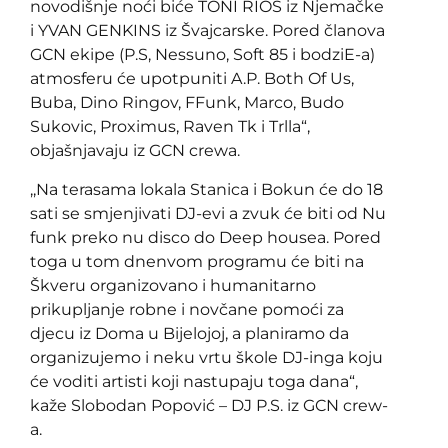
novodišnje noći biće TONI RIOS iz Njemačke
i YVAN GENKINS iz Švajcarske. Pored članova
GCN ekipe (P.S, Nessuno, Soft 85 i bodziE-a)
atmosferu će upotpuniti A.P. Both Of Us,
Buba, Dino Ringov, FFunk, Marco, Budo
Sukovic, Proximus, Raven Tk i Trlla“,
objašnjavaju iz GCN crewa.
,,Na terasama lokala Stanica i Bokun će do 18
sati se smjenjivati DJ-evi a zvuk će biti od Nu
funk preko nu disco do Deep housea. Pored
toga u tom dnenvom programu će biti na
Škveru organizovano i humanitarno
prikupljanje robne i novčane pomoći za
djecu iz Doma u Bijelojoj, a planiramo da
organizujemo i neku vrtu škole DJ-inga koju
će voditi artisti koji nastupaju toga dana“,
kaže Slobodan Popović – DJ P.S. iz GCN crew-
a.