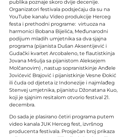
publika poznaje skoro dvije decenije.
Organizatori festivala podsjećaju da su na
YouTube kanalu Video produkcije Herceg
festa i prethodni programe: virtuoza na
harmonici Bobana Bijelića, Međunarodni
podijum mladih umjetnika sa dva sjajna
programa (pijanista Dušan Aksentijević i
Gudački kvartet Arcobaleno, te flautistkinja
Jovana Mršulja sa pijanistom Aleksejem
Molčanovim) , nastup sopranistkinje Anđele
Jovićević Brajović i pijanistkinje Vesne Đokić
ili čuda od djeteta iz Indonezije i najmlađeg
Stenvej umjetnika, pijanistu Džonatana Kuo,
koji je sjajnim resitalom otvorio festival 21.
decembra.
Do sada je plasirano četiri programa putem
video kanala JUK Herceg fest, izvršnog
producenta festivala. Prosječan broj prikaza