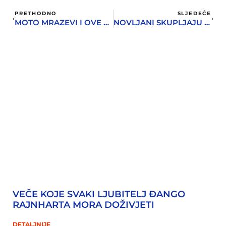
PRETHODNO
SLJEDEĆE
MOTO MRAZEVI I OVE GODINE U BIJELOJ
NOVLJANI SKUPLJAJU POMOĆ ZA POSTRADALE U ZEMLJOTRESU U HRVATSKOJ
VEČE KOJE SVAKI LJUBITELJ ĐANGO
RAJNHARTA MORA DOŽIVJETI
DETALJNIJE