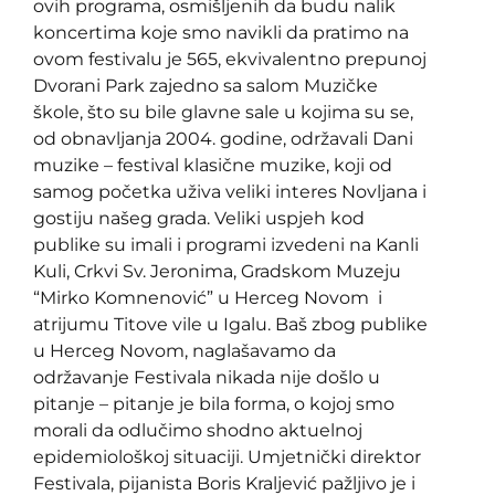
ovih programa, osmišljenih da budu nalik
koncertima koje smo navikli da pratimo na
ovom festivalu je 565, ekvivalentno prepunoj
Dvorani Park zajedno sa salom Muzičke
škole, što su bile glavne sale u kojima su se,
od obnavljanja 2004. godine, održavali Dani
muzike – festival klasične muzike, koji od
samog početka uživa veliki interes Novljana i
gostiju našeg grada. Veliki uspjeh kod
publike su imali i programi izvedeni na Kanli
Kuli, Crkvi Sv. Jeronima, Gradskom Muzeju
“Mirko Komnenović” u Herceg Novom i
atrijumu Titove vile u Igalu. Baš zbog publike
u Herceg Novom, naglašavamo da
održavanje Festivala nikada nije došlo u
pitanje – pitanje je bila forma, o kojoj smo
morali da odlučimo shodno aktuelnoj
epidemiološkoj situaciji. Umjetnički direktor
Festivala, pijanista Boris Kraljević pažljivo je i