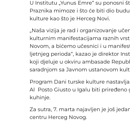
U Institutu „Yunus Emre“ su ponosni š
Praznika mimoze i što će biti dio buduć
kulture kao što je Herceg Novi.
„Naša vizija je rad i organizovanje uče
kulturnim manifestacijama raznih vr
Novom, a bićemo učesnici i u manifes
ljetnjeg perioda“, kazao je direktor Ins
koji djeluje u okviru ambasade Republ
saradnjom sa Javnom ustanovom kultu
Program Dani turske kulture nastavlja 
Al Posto Giusto u Igalu biti priređeno 
kuhinje.
Za sutra, 7. marta najavljen je još jed
centru Herceg Novog.