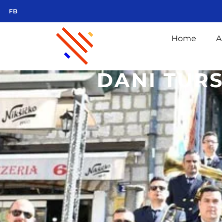
FB
Home
A
DANI TURS