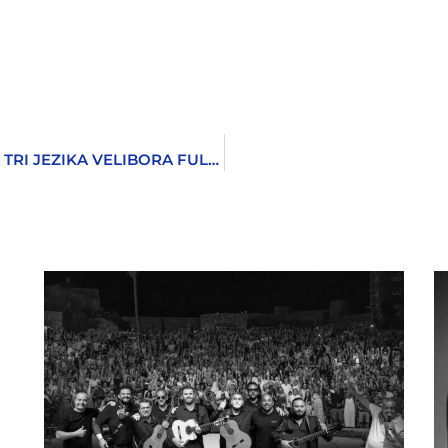
DOPUNJENO IZDANJE ZBIRKE PJESAMA NA TRI JEZIKA VELIBORA FULURIJE