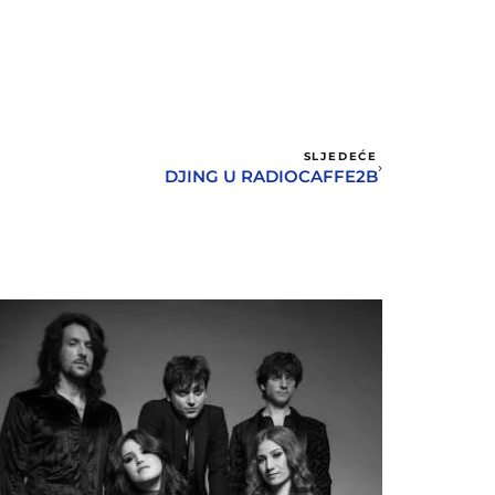
SLJEDEĆE
DJING U RADIOCAFFE2B