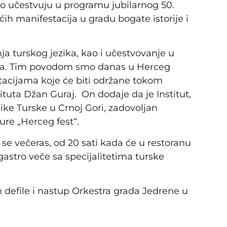
to učestvuju u programu jubilarnog 50.
ih manifestacija u gradu bogate istorije i
nja turskog jezika, kao i učestvovanje u
sta. Tim povodom smo danas u Herceg
tacijama koje će biti održane tokom
tituta Džan Guraj. On dodaje da je Institut,
ike Turske u Crnoj Gori, zadovoljan
re „Herceg fest“.
se večeras, od 20 sati kada će u restoranu
gastro veče sa specijalitetima turske
an defile i nastup Orkestra grada Jedrene u