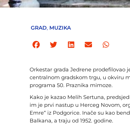
GRAD
,
MUZIKA
Orkestar grada Jedrene prodefilovao j
centralnom gradskom trgu, u okviru ma
programa 50. Praznika mimoze.
Kako je kazao Melih Sertuna, predsjedn
im je prvi nastup u Herceg Novom, org
Emre“ iz Podgorice. Inače su kao ben
Balkana, a traju od 1952. godine.