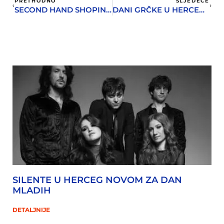
PRETHODNO
SLJEDEĆE
SECOND HAND SHOPING WEEK + PARTY U PROSTORIJI
DANI GRČKE U HERCEG NOVOM: NOVO ZLATNO DOBA GRČKOG FILMA
SILENTE U HERCEG NOVOM ZA DAN
MLADIH
DETALJNIJE