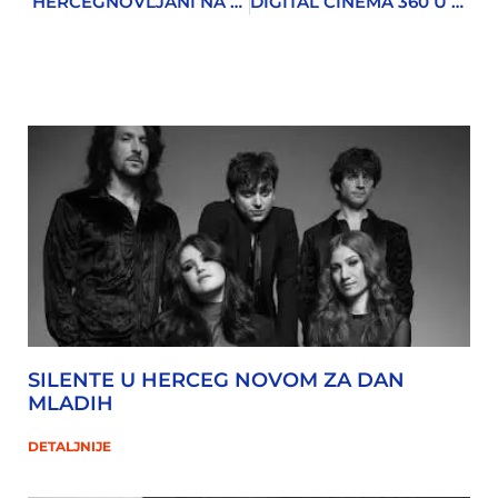
HERCEGNOVLJANI NA KARNEVALU U RIJECI
DIGITAL CINEMA 360 U HOTELU VOJVODINA
SILENTE U HERCEG NOVOM ZA DAN
MLADIH
DETALJNIJE