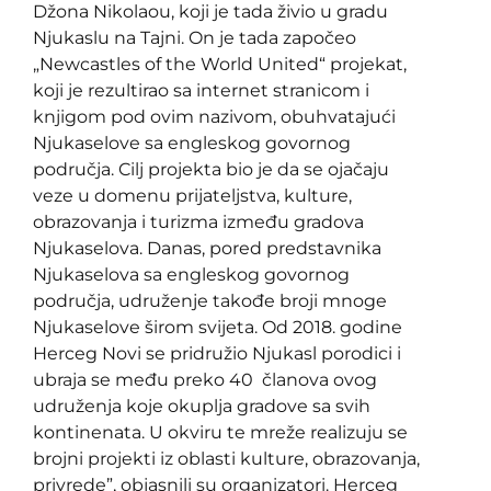
Džona Nikolaou, koji je tada živio u gradu
Njukaslu na Tajni. On je tada započeo
„Newcastles of the World United“ projekat,
koji je rezultirao sa internet stranicom i
knjigom pod ovim nazivom, obuhvatajući
Njukaselove sa engleskog govornog
područja. Cilj projekta bio je da se ojačaju
veze u domenu prijateljstva, kulture,
obrazovanja i turizma između gradova
Njukaselova. Danas, pored predstavnika
Njukaselova sa engleskog govornog
područja, udruženje takođe broji mnoge
Njukaselove širom svijeta. Od 2018. godine
Herceg Novi se pridružio Njukasl porodici i
ubraja se među preko 40 članova ovog
udruženja koje okuplja gradove sa svih
kontinenata. U okviru te mreže realizuju se
brojni projekti iz oblasti kulture, obrazovanja,
privrede”, objasnili su organizatori. Herceg