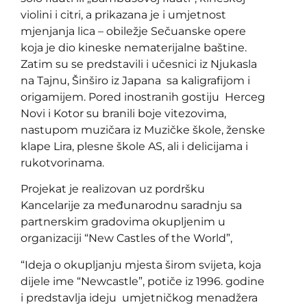
violini i citri, a prikazana je i umjetnost
mjenjanja lica – obiležje Sečuanske opere
koja je dio kineske nematerijalne baštine.
Zatim su se predstavili i učesnici iz Njukasla
na Tajnu, Šinširo iz Japana sa kaligrafijom i
origamijem. Pored inostranih gostiju Herceg
Novi i Kotor su branili boje vitezovima,
nastupom muzičara iz Muzičke škole, ženske
klape Lira, plesne škole AS, ali i delicijama i
rukotvorinama.
Projekat je realizovan uz pordršku
Kancelarije za međunarodnu saradnju sa
partnerskim gradovima okupljenim u
organizaciji “New Castles of the World”,
“Ideja o okupljanju mjesta širom svijeta, koja
dijele ime “Newcastle”, potiče iz 1996. godine
i predstavlja ideju umjetničkog menadžera