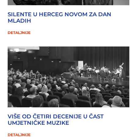
SILENTE U HERCEG NOVOM ZA DAN
MLADIH
DETALJNIJE
VIŠE OD ČETIRI DECENIJE U ČAST
UMJETNIČKE MUZIKE
DETALJNIJE