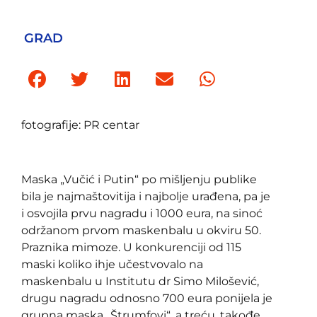
GRAD
fotografije: PR centar
Maska „Vučić i Putin“ po mišljenju publike
bila je najmaštovitija i najbolje urađena, pa je
i osvojila prvu nagradu i 1000 eura, na sinoć
održanom prvom maskenbalu u okviru 50.
Praznika mimoze. U konkurenciji od 115
maski koliko ihje učestvovalo na
maskenbalu u Institutu dr Simo Milošević,
drugu nagradu odnosno 700 eura ponijela je
grupna maska „Štrumfovi“, a treću, takođe