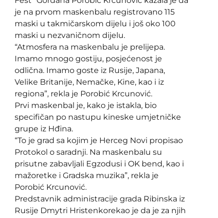
Fest” Gordana Porobić Krcunović kazala je da
je na prvom maskenbalu registrovano 115
maski u takmičarskom dijelu i još oko 100
maski u nezvaničnom dijelu.
“Atmosfera na maskenbalu je prelijepa.
Imamo mnogo gostiju, posjećenost je
odlična. Imamo goste iz Rusije, Japana,
Velike Britanije, Nemačke, Kine, kao i iz
regiona”, rekla je Porobić Krcunović.
Prvi maskenbal je, kako je istakla, bio
specifičan po nastupu kineske umjetničke
grupe iz Hđina.
“To je grad sa kojim je Herceg Novi propisao
Protokol o saradnji. Na maskenbalu su
prisutne zabavljali Egzodusi i OK bend, kao i
mažoretke i Gradska muzika”, rekla je
Porobić Krcunović.
Predstavnik administracije grada Ribinska iz
Rusije Dmytri Hristenkorekao je da je za njih