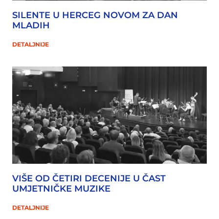
SILENTE U HERCEG NOVOM ZA DAN
MLADIH
DETALJNIJE
VIŠE OD ČETIRI DECENIJE U ČAST
UMJETNIČKE MUZIKE
DETALJNIJE