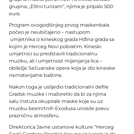
grupna, „Elitni turizam“, njima je pripalo 500
eura.
Program ovogodišnjeg prvog maskenbala
počeo je neubičajeno – nastupom
umjetnika iz kineskog grada Hđina grada sa
kojim je Herceg Novi pobratim. Kineski
umjetnici su predstavili tradicionalnu
muziku, ali i umjetnost mijenjanja lica –
obiležje Sečuanske opere koja je dio kineske
nematerijalne baštine.
Nakon toga je uslijedio tradicionalni defile
Gradsk muzike i mažoretki da bi za njima
salu Instuta okupirale maske koje su uz
muziku besmrtnih Exodusa unosile pravu
prazničnu atmosferu.
Direktorica Javne ustanove kulture “Herceg