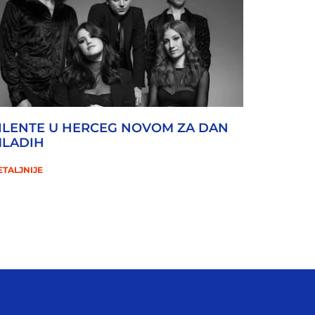
ILENTE U HERCEG NOVOM ZA DAN
LADIH
ETALJNIJE