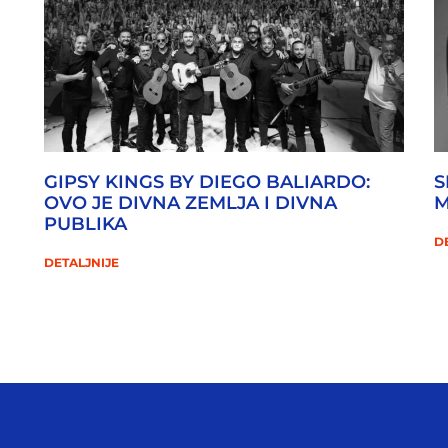
GIPSY KINGS BY DIEGO BALIARDO:
S
OVO JE DIVNA ZEMLJA I DIVNA
M
PUBLIKA
D
DETALJNIJE