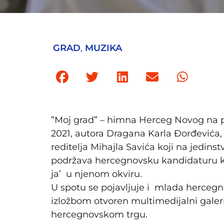
GRAD
,
MUZIKA
”Moj grad” – himna Herceg Novog na pu
2021, autora Dragana Karla Đorđevića, d
reditelja Mihajla Savića koji na jedins
podržava hercegnovsku kandidaturu k
ja’ u njenom okviru.
U spotu se pojavljuje i mlada hercegn
izložbom otvoren multimedijalni galeri
hercegnovskom trgu.