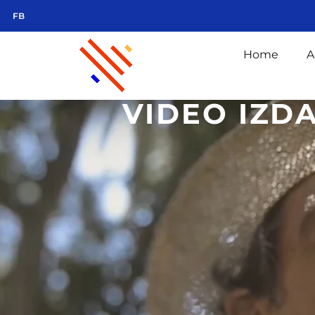
FB
Home
A
VIDEO IZD