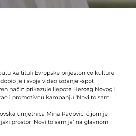
tu ka tituli Evropske prijestonice kulture
obio je i svoje video izdanje -spot
tven način prikazuje ljepote Herceg Novog i
ao i promotivnu kampanju ‘Novi to sam
ovska umjetnica Mina Radović, čijom je
jski prostor ‘Novi to sam ja’ na glavnom