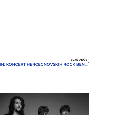
SLJEDEĆE
FAREWELL AND KEEP ROCKIN: KONCERT HERCEGNOVSKIH ROCK BENDOVA ZA KRAJ HSF-A