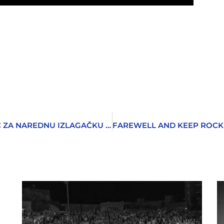
KONKURS GALERIJE JOSIP BEPO BENKOVIĆ ZA NAREDNU IZLAGAČKU SEZONU